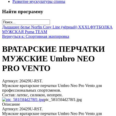
Развитие мускулатуры спины
Найти программу
Дышащее белье Norfin Cosy Line (чёрный) XXXL
ФУТБОЛКА
МУЖСКАЯ Puma TEAM
Вернуться к: Спортивная экипировка
ВРАТАРСКИЕ ПЕРЧАТКИ
МУЖСКИЕ Umbro NEO
PRO VENTO
Артикул: 20429U-RST.
Мужские вратарские перчатки Umbro Neo Pro Vento для
профессиональных спортсменов.
Состав: латекс, силикон, неопрен.
pic_581f3f4d278f1.jpg
Описание
Артикул: 20429U-RST.
Мужские вратарские перчатки Umbro Neo Pro Vento для