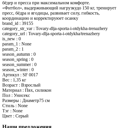
бёдер и пресса при максимальном комфорте.
«Фитбол», выдерживающий нагрузкудо 150 кг, тренирует
пресс, бёдра и ягодицы, развивает силу, гибкость,
координацию и корректируюет осанку
brand_id : 39155
category_str_var : Tovary-dlja-sporta-i-otdykha-trenazhery
category_url : Tovary-dlja-sporta-i-otdykha/trenazhery
is_new : 0
param_1 : None
param_2 : 1
season_autumn : 0
season_spring : 0
season_summer : 0
season_winter : 0
Артикул : SF 0017
Вес : 1,35 кг
Возраст : Взрослый
Материал : Пвх, силикон
Пол : Унисекс
Размеры : Диаметр75 см
Стиль : None
Тэг : None
Цвет : Серый
Наши предложения