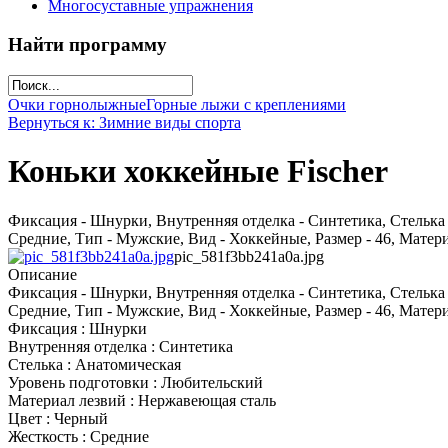
Многосуставные упражнения
Найти программу
Очки горнолыжные
Горные лыжи с креплениями
Вернуться к: Зимние виды спорта
Коньки хоккейные Fischer
Фиксация - Шнурки, Внутренняя отделка - Синтетика, Стелька 
Средние, Тип - Мужские, Вид - Хоккейные, Размер - 46, Матер
pic_581f3bb241a0a.jpg
Описание
Фиксация - Шнурки, Внутренняя отделка - Синтетика, Стелька 
Средние, Тип - Мужские, Вид - Хоккейные, Размер - 46, Матер
Фиксация : Шнурки
Внутренняя отделка : Синтетика
Стелька : Анатомическая
Уровень подготовки : Любительский
Материал лезвий : Нержавеющая сталь
Цвет : Черный
Жесткость : Средние