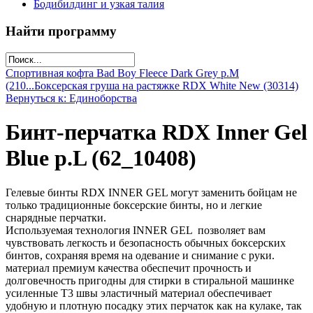
Бодибилдинг и узкая талия
Найти программу
Спортивная кофта Bad Boy Fleece Dark Grey р.M
(210...
Боксерская груша на растяжке RDX White New (30314)
Вернуться к: Единоборства
Бинт-перчатка RDX Inner Gel
Blue р.L (62_10408)
Гелевые бинты RDX INNER GEL могут заменить бойцам не
только традиционные боксерские бинты, но и легкие
снарядные перчатки.
Используемая технология INNER GEL позволяет вам
чувствовать легкость и безопасность обычных боксерских
бинтов, сохраняя время на одевание и снимание с руки.
материал премиум качества обеспечит прочность и
долговечность пригодны для стирки в стиральной машинке
усиленные T3 швы эластичный материал обеспечивает
удобную и плотную посадку этих перчаток как на кулаке, так