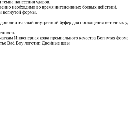
 темпа нанесения ударов.
зненно необходимо во время интенсивных боевых действий.
пы вогнутой формы.
 дополнительный внутренний буфер для поглощения неточных у
енность.
ерчаткам Инженерная кожа премиального качества Вогнутая форм
стье Bad Boy логотип Двойные швы