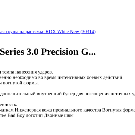
ая груша на растяжке RDX White New (30314)
ries 3.0 Precision G...
 темпа нанесения ударов.
зненно необходимо во время интенсивных боевых действий.
пы вогнутой формы.
 дополнительный внутренний буфер для поглощения неточных у
енность.
ерчаткам Инженерная кожа премиального качества Вогнутая форм
стье Bad Boy логотип Двойные швы