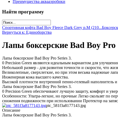
Преимущества аквааэробики
Найти программу
Спортивная кофта Bad Boy Fleece Dark Grey р.M (210...
Боксерск
Вернуться к: Единоборства
Лапы боксерские Bad Boy Pro Se
Лапы боксерские Bad Boy Pro Series 3.
0 Precision Green являются идеальным вариантом для улучшения
Небольшой размер - для развития точности и скорости, что жи
Великолепные, сверхлегкие, но при этом весьма надежные ла
Инженерная кожа высшего качества.
Высокой плотности внутренний пенно-гелевый наполнитель и
Лапы боксерские Bad Boy Pro Series 3.
0 Precision Green обеспечивают лучшую защиту, комфорт и увер
Особенности: Ультра-легкие, но прочные Легко скользят по п
снижения подвижности при использовании Протектор на запя
pic_581f3a8177143.jpg
Описание
Лапы боксерские Bad Boy Pro Series 3.