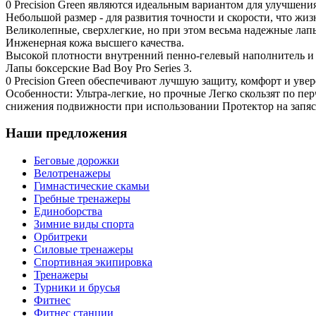
0 Precision Green являются идеальным вариантом для улучшения
Небольшой размер - для развития точности и скорости, что жи
Великолепные, сверхлегкие, но при этом весьма надежные ла
Инженерная кожа высшего качества.
Высокой плотности внутренний пенно-гелевый наполнитель и
Лапы боксерские Bad Boy Pro Series 3.
0 Precision Green обеспечивают лучшую защиту, комфорт и увер
Особенности: Ультра-легкие, но прочные Легко скользят по п
снижения подвижности при использовании Протектор на запя
Наши предложения
Беговые дорожки
Велотренажеры
Гимнастические скамьи
Гребные тренажеры
Единоборства
Зимние виды спорта
Орбитреки
Силовые тренажеры
Спортивная экипировка
Тренажеры
Турники и брусья
Фитнес
Фитнес станции