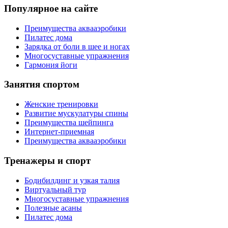
Популярное на сайте
Преимущества аквааэробики
Пилатес дома
Зарядка от боли в шее и ногах
Многосуставные упражнения
Гармония йоги
Занятия спортом
Женские тренировки
Развитие мускулатуры спины
Преимущества шейпинга
Интернет-приемная
Преимущества аквааэробики
Тренажеры и спорт
Бодибилдинг и узкая талия
Виртуальный тур
Многосуставные упражнения
Полезные асаны
Пилатес дома