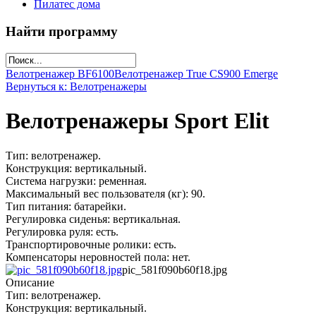
Пилатес дома
Найти программу
Велотренажер ВF6100
Велотренажер True CS900 Emerge
Вернуться к: Велотренажеры
Велотренажеры Sport Elit
Тип: велотренажер.
Конструкция: вертикальный.
Система нагрузки: ременная.
Максимальный вес пользователя (кг): 90.
Тип питания: батарейки.
Регулировка сиденья: вертикальная.
Регулировка руля: есть.
Транспортировочные ролики: есть.
Компенсаторы неровностей пола: нет.
pic_581f090b60f18.jpg
Описание
Тип: велотренажер.
Конструкция: вертикальный.