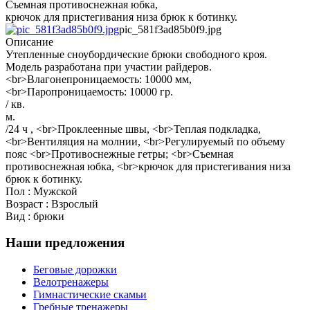
Съемная противоснежная юбка,
крючок для пристегивания низа брюк к ботинку.
pic_581f3ad85b0f9.jpg
Описание
Утепленные сноубордические брюки свободного кроя.
Модель разработана при участии райдеров.
<br>Влагонепроницаемость: 10000 мм,
<br>Паропроницаемость: 10000 гр.
/ кв.
м.
/24 ч , <br>Проклеенные швы, <br>Теплая подкладка,
<br>Вентиляция на молнии, <br>Регулируемый по объему
пояс <br>Противоснежные гетры; <br>Съемная
противоснежная юбка, <br>крючок для пристегивания низа
брюк к ботинку.
Пол : Мужской
Возраст : Взрослый
Вид : брюки
Наши предложения
Беговые дорожки
Велотренажеры
Гимнастические скамьи
Гребные тренажеры