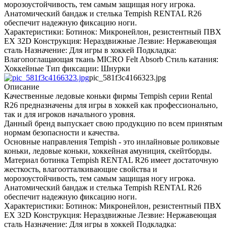
морозоустойчивость, тем самым защищая ногу игрока.
Анатомический бандаж и стелька Tempish RENTAL R26
обеспечит надежную фиксацию ноги.
Характеристики: Ботинок: Микронейлон, резистентный ПВХ
EX 32D Конструкция: Нераздвижные Лезвие: Нержавеющая
сталь Назначение: Для игры в хоккей Подкладка:
Влагопоглащающая ткань MICRO Felt Absorb Стиль катания:
Хоккейные Тип фиксации: Шнурки
pic_581f3c4166323.jpg
Описание
Качественные ледовые коньки фирмы Tempish серии Rental
R26 предназначены для игры в хоккей как профессионально,
так и для игроков начального уровня.
Данный бренд выпускает свою продукцию по всем принятым
нормам безопасности и качества.
Основные направления Tempish - это инлайновые роликовые
коньки, ледовые коньки, хоккейная амуниция, скейтборды.
Материал ботинка Тempish RENTAL R26 имеет достаточную
жесткость, влагоотталкивающие свойства и
морозоустойчивость, тем самым защищая ногу игрока.
Анатомический бандаж и стелька Tempish RENTAL R26
обеспечит надежную фиксацию ноги.
Характеристики: Ботинок: Микронейлон, резистентный ПВХ
EX 32D Конструкция: Нераздвижные Лезвие: Нержавеющая
сталь Назначение: Для игры в хоккей Подкладка: