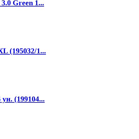
.0 Green 1...
L (195032/1...
ун. (199104...