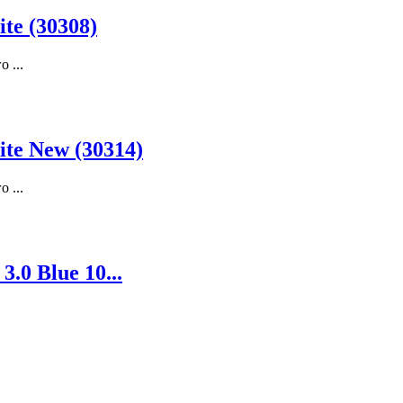
te (30308)
 ...
te New (30314)
 ...
.0 Blue 10...