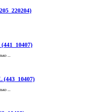
205_220204)
 (441_10407)
ко ...
L (443_10407)
ко ...